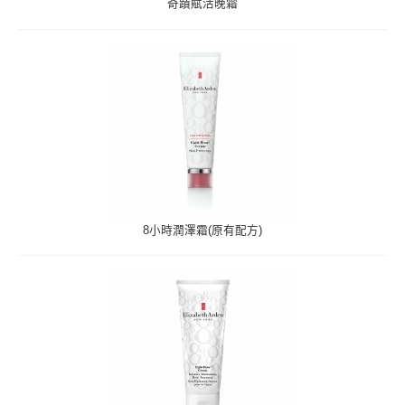
奇蹟賦活晚霜
8小時潤澤霜(原有配方)