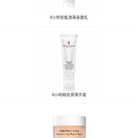
8小時密集潤澤身體乳
8小時瞬效潤澤手霜