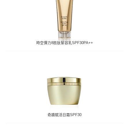
時空彈力8胜肽緊容乳SPF30PA++
奇蹟賦活日霜SPF30