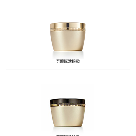
奇蹟賦活眼霜