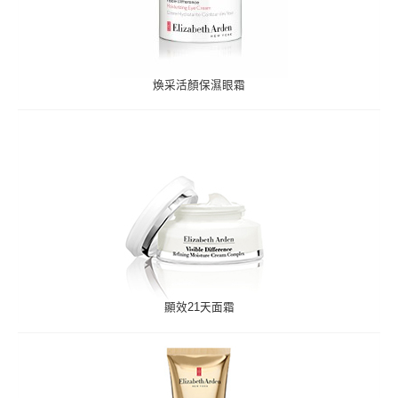
煥采活顏保濕眼霜
顯效21天面霜