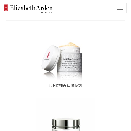
8小時神奇保濕晚霜