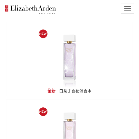
全新
-
白茶丁香花淡香水