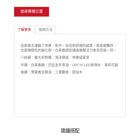
搜尋專櫃位置
了解更多
使用方法
這款香水灌輸了快樂、和平、自信和舒適的感覺，既是避難所，
也是積極性的催化劑。白茶邀請您通過煥醒活力來享受每一刻。
前調：義大利柑橘、海洋調協、快樂鼠尾草
中調：白茶香調、巴拉圭冬青油、UPCYCLED玫瑰水、茉莉花瓣
後調：零陵香豆精油、三重麝香、琥珀木
建議搭配