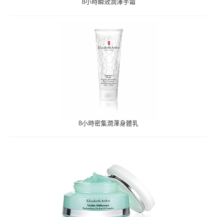
8小時瞬效潤澤手霜
8小時密集潤澤身體乳