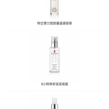
時空彈力微膠囊護膚精華
8小時神奇保濕噴霧