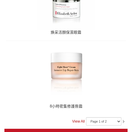
煥采活顏保濕眼霜
8小時密集修護唇霜
View All