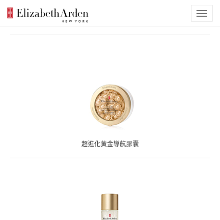
超進化黃金導航膠囊