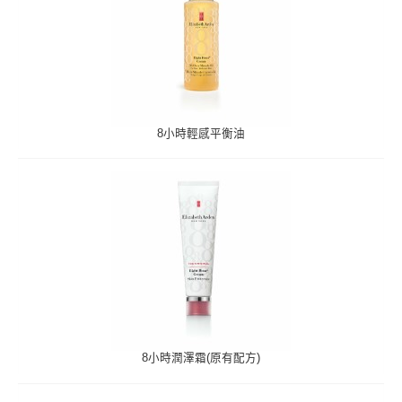
8小時輕感平衡油
8小時潤澤霜(原有配方)