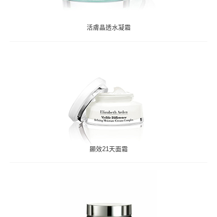
活膚晶透水凝霜
顯效21天面霜