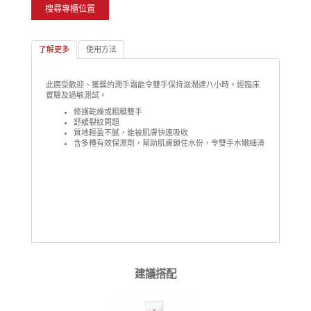
搜尋專櫃位置
了解更多
使用方法
此廣受歡迎、獲獎的潤手霜能令雙手保持滋潤達八小時。經臨床
實驗及過敏測試。
修護乾燥或粗糙雙手
舒緩裂紋問題
質地輕盈不膩，能被肌膚快速吸收
含多種有效保濕劑，幫助肌膚鎖住水份，令雙手水嫩細滑
建議搭配