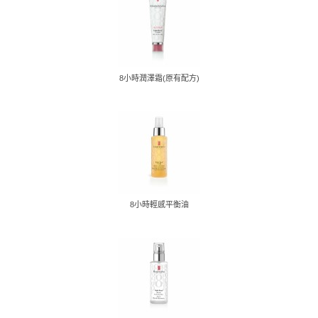
8小時潤澤霜(原有配方)
8小時輕感平衡油