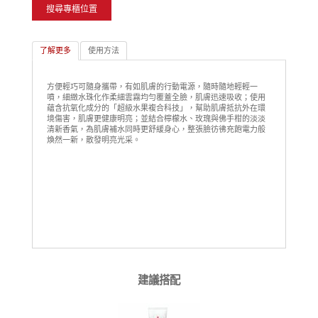
搜尋專櫃位置
了解更多
使用方法
方便輕巧可隨身攜帶，有如肌膚的行動電源，隨時隨地輕輕一
噴，細緻水珠化作柔細雲霧均勻覆蓋全臉，肌膚迅速吸收；使用
蘊含抗氧化成分的「超級水果複合科技」，幫助肌膚抵抗外在環
境傷害，肌膚更健康明亮；並結合檸檬水、玫瑰與佛手柑的淡淡
清新香氣，為肌膚補水同時更舒緩身心，整張臉彷彿充飽電力般
煥然一新，散發明亮光采。
建議搭配