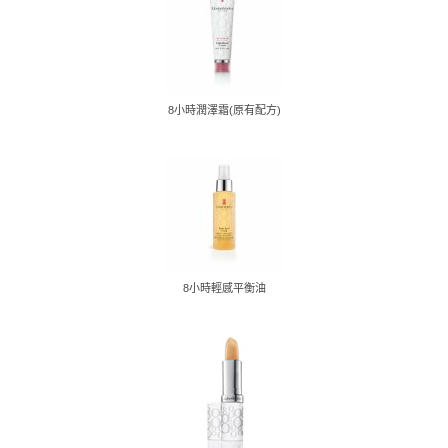
8小時潤澤霜(原有配方)
8小時輕感平衡油