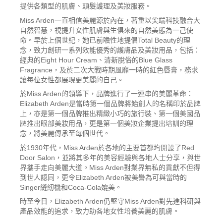
提供各類型的肌膚、頭髮護理及美妝服務。
Miss Arden一直相信美麗源於內在，著重以尖端科技融合大
自然智慧，視提升女性肌膚與生俱來的自然美態為一己使
命。早於上個世紀，她已前瞻性地提倡Total Beauty的理
念，致力創研一系列效能優秀的護膚品及美妝用品，包括：
經典的Eight Hour Cream、清新脫俗的Blue Glass
Fragrance，及於二次大戰時期風靡一時的紅色唇膏，務求
讓每位女性都展現更美麗的自己。
於Miss Arden的領導下，品牌進行了一連串的美麗革命：
Elizabeth Arden是當時第一個品牌將始創人的名稱印於品牌
上，亦是第一個品牌推出精緻小巧的旅行裝、第一個美國品
牌推出眼部美妝用品，更是第一個美妝企業提出培訓的理
念，將美麗傳承至每個世代。
於1930年代，Miss Arden於各地的主要首都均開設了Red
Door Salon，並將其多年的美容經驗與各地人士分享，與世
界攜手走向美麗大道。Miss Arden對業界無私的貢獻不但得
到世人認同，更令Elizabeth Arden被美譽為可與當時的
Singer縫紉機和Coca-Cola媲美。
時至今日，Elizabeth Arden仍堅守Miss Arden對先進科研與
產品效能的追求，致力助各地女性培養美麗的肌膚。