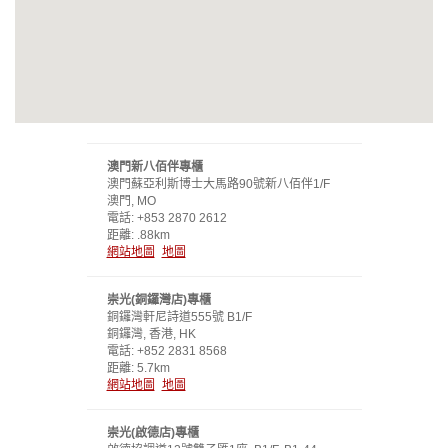
澳門新八佰伴專櫃
澳門蘇亞利斯博士大馬路90號新八佰伴1/F
澳門, MO
電話: +853 2870 2612
距離: .88km
網站地圖
地圖
崇光(銅鑼灣店)專櫃
銅鑼灣軒尼詩道555號 B1/F
銅鑼灣, 香港, HK
電話: +852 2831 8568
距離: 5.7km
網站地圖
地圖
崇光(啟德店)專櫃