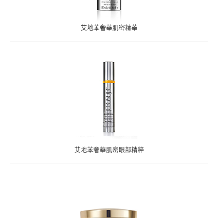
艾地苯奢華肌密精華
艾地苯奢華肌密眼部精粹