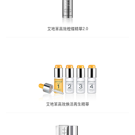
艾地苯高效橙燦精華2.0
艾地苯高效煥活再生精華