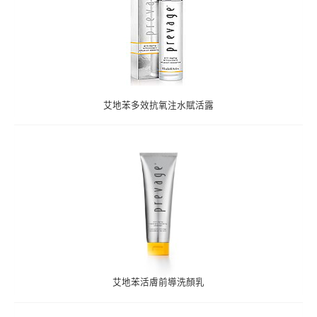
艾地苯多效抗氧注水賦活露
艾地苯活膚前導洗顏乳