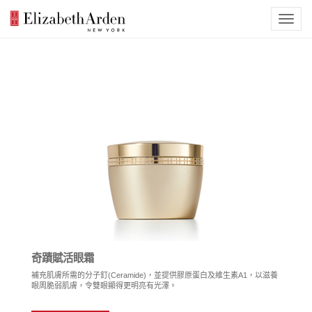
奇蹟賦活眼霜
補充肌膚所需的分子釘(Ceramide)，並提供膠原蛋白及維生素A1，以滋養
眼周脆弱肌膚，令雙眼顯得更明亮有光澤。