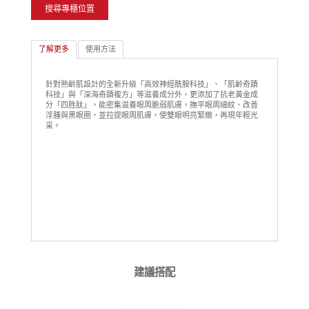
搜尋專櫃位置
了解更多
使用方法
針對熟齡肌設計的全新升級「高效神經酰胺科技」、「肌齡奇蹟
科技」與「深海奇蹟複方」等滋養成分外，更添加了抗老黃金成
分「四胜肽」，能密集滋養眼周脆弱肌膚，撫平眼周細紋、改善
浮腫與黑眼圈，並拉提眼周肌膚，使雙眼明亮緊緻，再現年輕光
采。
建議搭配