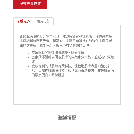
搜尋專櫃位置
了解更多
使用方法
奇蹟賦活晚霜蘊含豐富水分，能即時舒緩乾燥肌膚，使你醒來時
肌膚顯得緊緻有光澤。獨家的「肌齡奇蹟科技」能強化肌膚表層
細胞的更新，減少色斑、膚色不均等問題的出現。
於睡眠時間修復滋養乾燥、脆弱肌膚
密集潤澤肌膚以回復肌膚的自然水分平衡，並減淡細紋皺
紋
獲取專利的「肌齡奇蹟科技」能協助肌膚表層細胞更新
以「高效神經酰胺科技」和「深海奇蹟複方」支援肌膚內
的膠原蛋白，緊緻肌膚
建議搭配