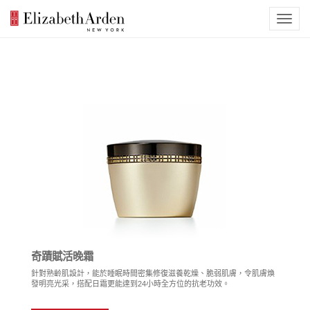
奇蹟賦活晚霜
針對熟齡肌設計，能於睡眠時間密集修復滋養乾燥、脆弱肌膚，令肌膚煥
發明亮光采，搭配日霜更能達到24小時全方位的抗老功效。