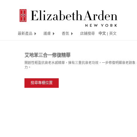
最新產品
護膚
香氛
店鋪搜尋
中文
|
英文
艾地苯三合一修復精華
開創性輕盈抗衰老水感精華，擁有三重抗衰老功效，一步修復明顯衰老跡象
力。
搜尋專櫃位置