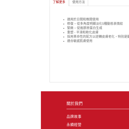
了解更多
使用方法
適用於日間和晚間使用
修復 – 從多角度明顯淡化5種動態表情紋
緊緻 – 促進膠原蛋白生成
重塑 - 平滑和軟化皮膚
採用革命性的配方以逆轉皮膚老化，特別是
適合敏感肌膚使用
關於我們
品牌故事
永續經營