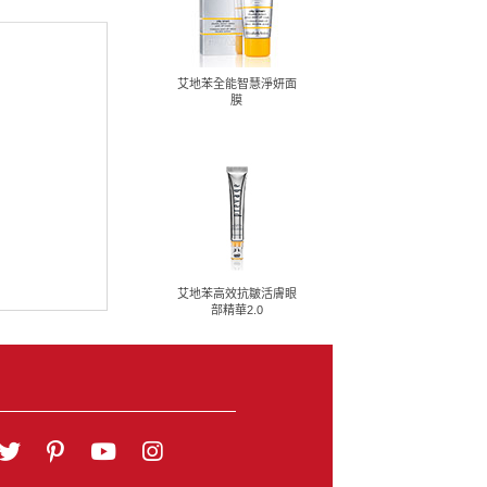
艾地苯全能智慧淨妍面
膜
艾地苯高效抗皺活膚眼
部精華2.0