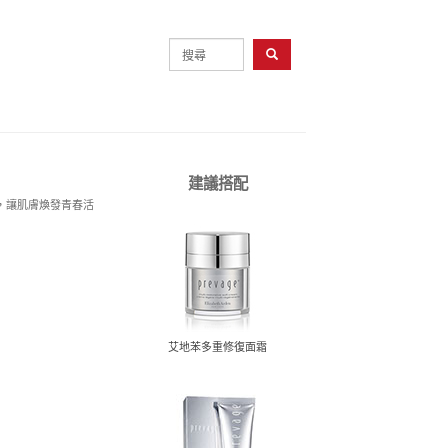
建議搭配
，讓肌膚煥發青春活
艾地苯多重修復面霜