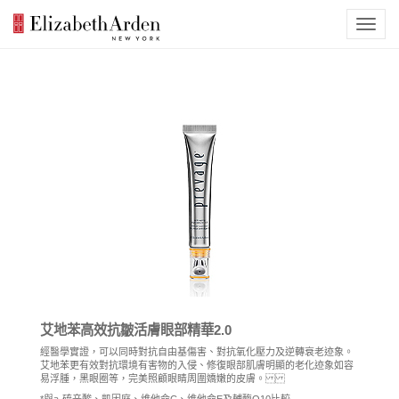
艾地苯高效抗皺活膚眼部精華2.0
經醫學實證，可以同時對抗自由基傷害、對抗氧化壓力及逆轉衰老迹象。
艾地苯更有效對抗環境有害物的入侵、修復眼部肌膚明顯的老化迹象如容
易浮腫，黑眼圈等，完美照顧眼睛周圍嬌嫩的皮膚。