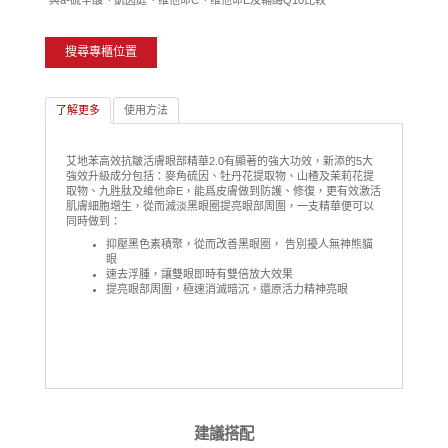
*與a-硫辛酸、凱因庭、维他命C、维他命E及輔酶Q10比較
搜尋專櫃位置
了解更多
使用方法
艾地苯高效抗皺活膚眼部精華2.0有顯著的強大功效，新添的5大
強效升級成分包括：麥角硫因、牡丹花提取物、山楂及茉莉花提
取物、九胜肽及維他命E，能爲皮膚做到防護、修復，更有效激活
肌膚細胞增生，從而減淡黑眼圈提亮眼部周圍，一支精華便可以
同時做到：
抑壓黑色素積聚，從而改善黑眼圈， 告別擾人無神熊貓
眼
速去浮腫，讓雙眼即時有雙倍放大效果
提亮眼部周圍，極速消滅暗沉，還原活力精神亮眼
建議搭配