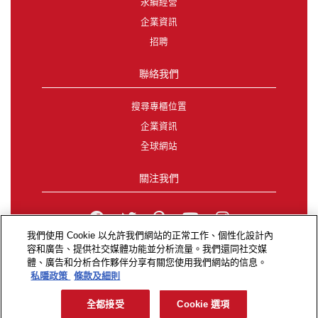
永續經營
企業資訊
招聘
聯絡我們
搜尋專櫃位置
企業資訊
全球網站
關注我們
我們使用 Cookie 以允許我們網站的正常工作、個性化設計內
容和廣告、提供社交媒體功能並分析流量。我們還同社交媒
無障礙網頁
|
私隱政策
|
Exercise Your Privacy Rights
|
體、廣告和分析合作夥伴分享有關您使用我們網站的信息。
條款及細則
私隱政策
條款及細則
&©2026 Elizabeth Arden SEA (HK) Limited保留解釋權及
所有權利。
全都接受
Cookie 選項