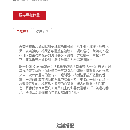
容量: 30ml / 50ml / 100ml
搜尋專櫃位置
了解更多
使用方法
白茶橙花香水前調以甜美細膩的柑橘融合佛手柑、檸檬、熱帶水
果，以淡雅的柑橘果香喚醒感官體驗，中調以橙花、茉莉花、橙
花油、白茶帶來花香的濃郁芬芳，最後再佐以麝香、雪松、桂
花、龍涎香等木質香調，創造熱情活力的溫暖氛圍。
調香師Gil Clavien說道：「我希望透過『白茶橙花香水』將活力與
幸福的感受重現，讓能量完全掌管身心的體驗。這款香水的靈感
來自一次西西里島的旅行，一邊聞著柑橘樹結果前所散發的香
氣，一邊與朋友在清新的海風中啜茶。為了重現這一刻，這款香
水散發鮮明的柑橘氣息、療癒的白茶香、迷人的麝香，對我而
言，麝香代表西西里島人民與風土的和善及溫暖。『白茶橙花香
水』帶我回到那個充滿生氣和歡樂的時光。」
建議搭配