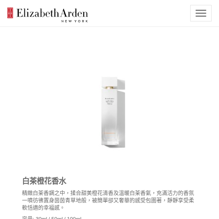
白茶橙花香水
精緻白茶香調之中，揉合甜美橙花清香及溫暖白茶香氣，充滿活力的香氛
一噴彷彿置身茵茵青草地般，被簡單卻又奢華的感受包圍著，靜靜享受柔
軟恬適的幸福感。