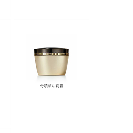
奇蹟賦活晚霜