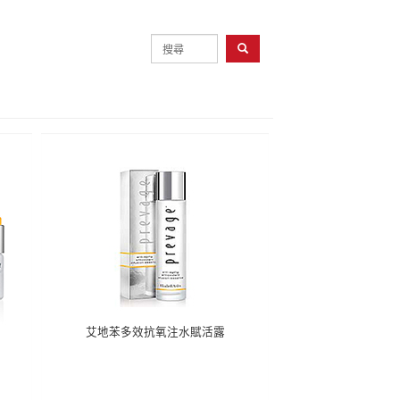
艾地苯多效抗氧注水賦活露