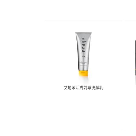
艾地苯活膚前導洗顏乳