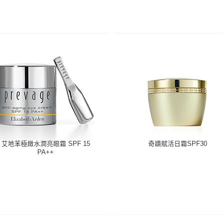
艾地苯極緻水潤亮眼霜 SPF 15
奇蹟賦活日霜SPF30
PA++