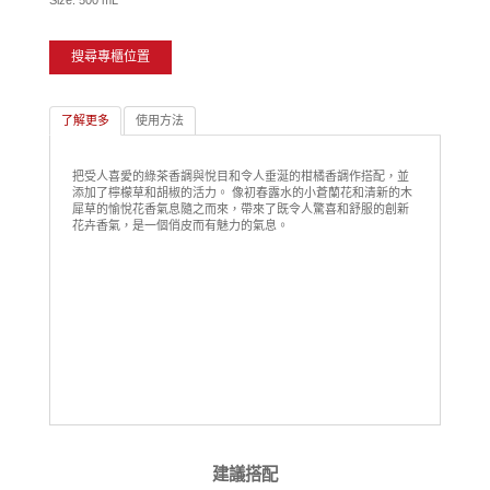
Size: 500 mL
搜尋專櫃位置
了解更多
使用方法
把受人喜愛的綠茶香調與悅目和令人垂涎的柑橘香調作搭配，並
添加了檸檬草和胡椒的活力。 像初春露水的小蒼蘭花和清新的木
犀草的愉悅花香氣息隨之而來，帶來了既令人驚喜和舒服的創新
花卉香氣，是一個俏皮而有魅力的氣息。
建議搭配