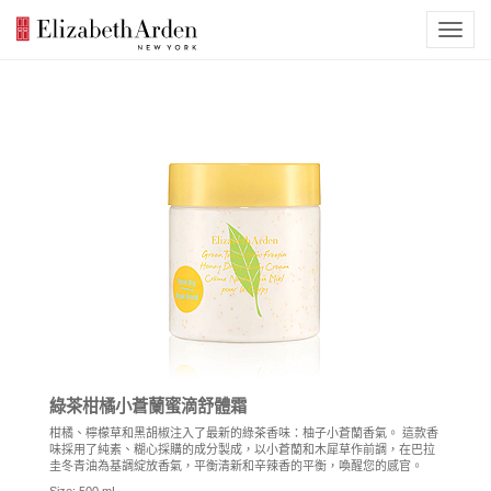
綠茶柑橘小蒼蘭蜜滴舒體霜
柑橘、檸檬草和黑胡椒注入了最新的綠茶香味：柚子小蒼蘭香氣。 這款香
味採用了純素、糊心採購的成分製成，以小蒼蘭和木犀草作前調，在巴拉
圭冬青油為基調綻放香氣，平衡清新和辛辣香的平衡，喚醒您的感官。