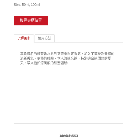
Size: 50ml, 100ml
搜尋專櫃位置
了解更多
使用方法
享負盛名的綠茶香水系列又帶來限定香氣，加入了荔枝及青檸的
清新香氣，更熱情繽紛，令人流連忘返，特別適合這悶熱的夏
天，帶來猶如涼風般的甜蜜體驗!