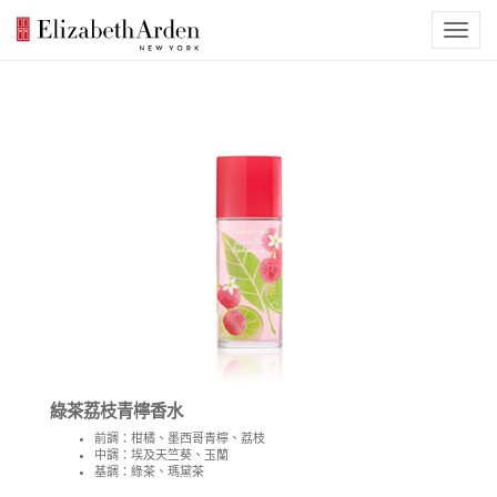
綠茶荔枝青檸香水
前調：柑橘、墨西哥青檸、荔枝
中調：埃及天竺葵、玉蘭
基調：綠茶、瑪黛茶