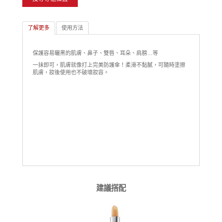
了解更多
使用方法
保護容易曬黑的肌膚、鼻子、雙唇、耳朵、肩膀…等
一抹即可，肌膚就像打上完美防護傘！柔滑不黏膩，可隨時塗擦
肌膚，妝後使用也不破壞妝容。
建議搭配