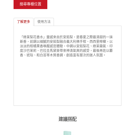
搜尋專櫃位置
了解更多
使用方法
「綠茶梨花香水」靈感來自於安茹梨，是春夏之際最清甜的一抹
新香，前調以細膩的安茹梨融合義大利佛手柑、西西里檸檬，以
淡淡的柑橘果香喚醒感官體驗，中調以安茹梨花、綠茶霧氣、印
度沙巴茉莉、巴拉圭馬黛茶帶來神清氣爽的感受，最後再佐以麝
香、琥珀、和白苔等木質香調，創造富有層次的迷人氛圍。
建議搭配