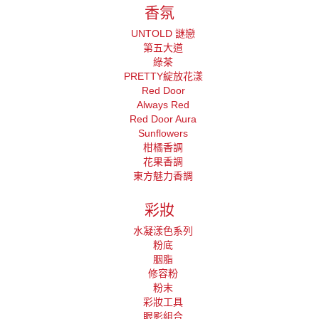
香氛
UNTOLD 謎戀
第五大道
綠茶
PRETTY綻放花漾
Red Door
Always Red
Red Door Aura
Sunflowers
柑橘香調
花果香調
東方魅力香調
彩妝
水凝漾色系列
粉底
胭脂
修容粉
粉末
彩妝工具
眼影組合