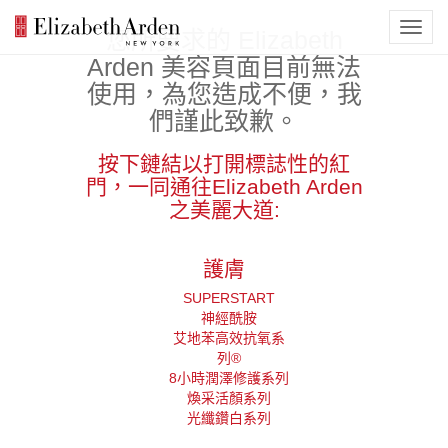
您所要求的 Elizabeth
Arden 美容頁面目前無法
使用，為您造成不便，我
們謹此致歉。
按下鏈結以打開標誌性的紅
門，一同通往Elizabeth Arden
之美麗大道:
護膚
SUPERSTART
神經酰胺
艾地苯高效抗氧系
列®
8小時潤澤修護系列
煥采活顏系列
光纖鑽白系列