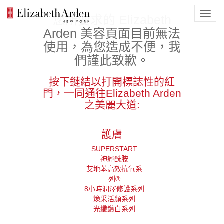
您所要求的 Elizabeth
Arden 美容頁面目前無法
使用，為您造成不便，我
們謹此致歉。
按下鏈結以打開標誌性的紅
門，一同通往Elizabeth Arden
之美麗大道:
護膚
SUPERSTART
神經酰胺
艾地苯高效抗氧系
列®
8小時潤澤修護系列
煥采活顏系列
光纖鑽白系列