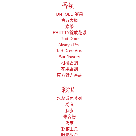
香氛
UNTOLD 謎戀
第五大道
綠茶
PRETTY綻放花漾
Red Door
Always Red
Red Door Aura
Sunflowers
柑橘香調
花果香調
東方魅力香調
彩妝
水凝漾色系列
粉底
胭脂
修容粉
粉末
彩妝工具
眼影組合